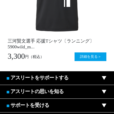
三河賢文選手 応援Tシャツ〔ランニング〕
5900wild_m...
3,300
詳細を見る＞
円
（税込）
アスリートをサポートする
■
アスリートの思いを知る
■
サポートを受ける
■