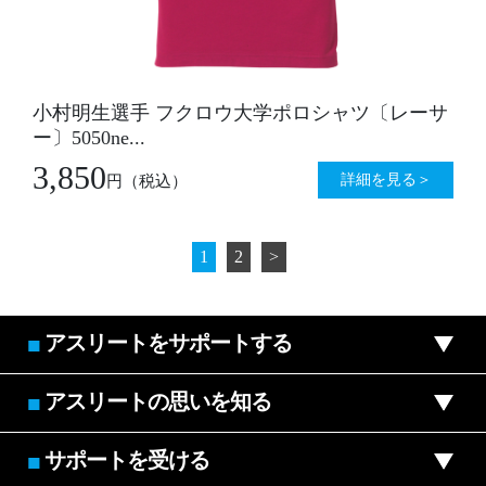
小村明生選手 フクロウ大学ポロシャツ〔レーサ
ー〕5050ne...
3,850
詳細を見る＞
円
（税込）
1
2
>
アスリートをサポートする
■
アスリートの思いを知る
■
サポートを受ける
■