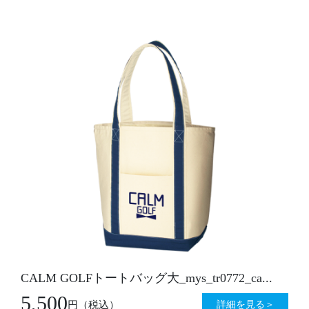
CALM GOLFトートバッグ大_mys_tr0772_ca...
5,500
詳細を見る＞
円
（税込）