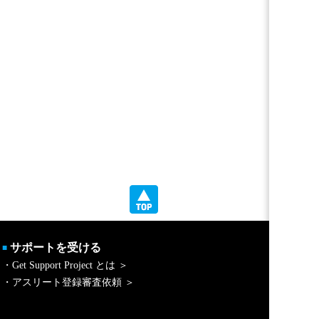
サポートを受ける
■
・Get Support Project とは ＞
・アスリート登録審査依頼 ＞