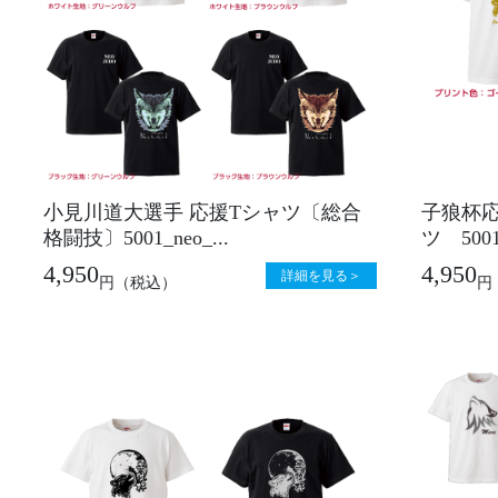
小見川道大選手 応援Tシャツ〔総合
子狼杯
格闘技〕5001_neo_...
ツ 5001_
4,950
4,950
詳細を見る＞
円
（税込）
円