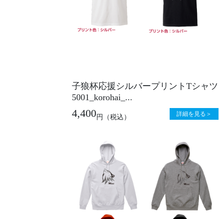
子狼杯応援シルバープリントTシャツ
5001_korohai_...
4,400
詳細を見る＞
円
（税込）