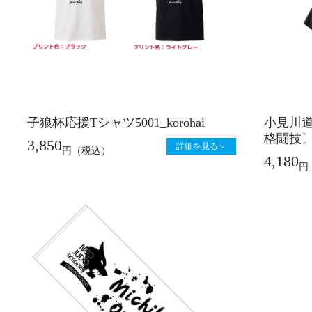
子狼杯応援Tシャツ5001_korohai
小見川道
格闘技〕50
3,850
詳細を見る＞
円
（税込）
4,180
円