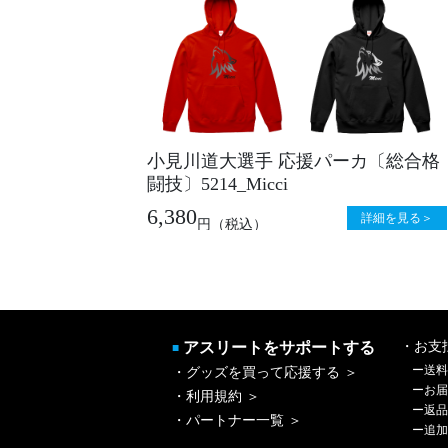
小見川道大選手 応援パーカ〔総合格
闘技〕5214_Micci
6,380
詳細を見る＞
円
（税込）
アスリートをサポートする
・お支
■
ー
送料
・グッズを買って応援する ＞
ー
お届
・利用規約 ＞
ー
返品
・パートナー一覧 ＞
ー
追加