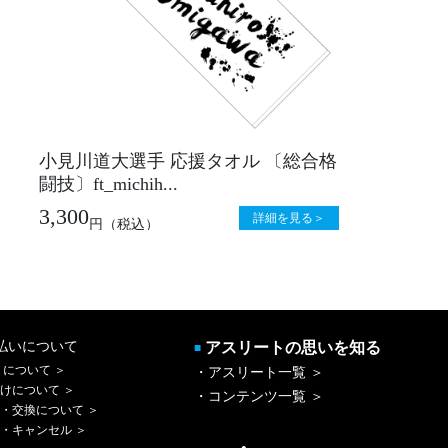
小見川道大選手 応援タオル 〔総合格
闘技〕ft_michih...
3,300
詳細を見る＞
円
（税込）
払いについて
アスリートの思いを知る
■
 について ＞
・アスリート一覧 ＞
けについて ＞
・コンテンツ一覧 ＞
・交換について ＞
・キャンセル ＞