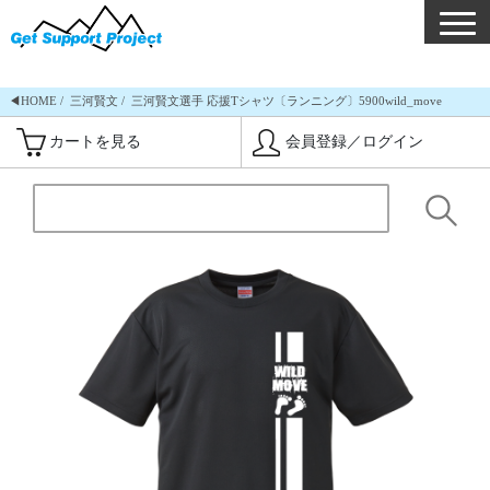
◀︎HOME
三河賢文
三河賢文選手 応援Tシャツ〔ランニング〕5900wild_move
カートを見る
会員登録／ログイン