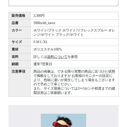
販売価格
3,300円
品番
5900wild_move
カラー
ホワイト/ブラック ホワイト/リフレックスブルー オレ
ンジ/ホワイト ブラック/ホワイト
サイズ
S M L XL
素材
ポリエステル100%
送料
詳しくは
送料について
を参照
納期
通常7営業日
注意事項
商品の画像は、できる限り実際の商品に近づけた状態
で掲載をしておりますが お客様のモニターの設定に
より、色味に違いが発生してしまう場合もございます
ので予めご了承ください。
また、サイズ規格については2〜3センチ程度までの縫
製誤差はご容赦願います。