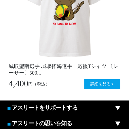
城取聖南選手 城取拓海選手 応援Tシャツ 〔レ
ーサー〕500...
4,400
詳細を見る＞
円
（税込）
アスリートをサポートする
■
アスリートの思いを知る
■