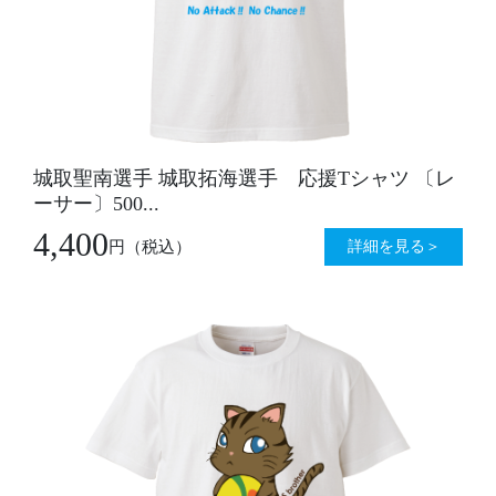
城取聖南選手 城取拓海選手 応援Tシャツ 〔レ
ーサー〕500...
4,400
詳細を見る＞
円
（税込）