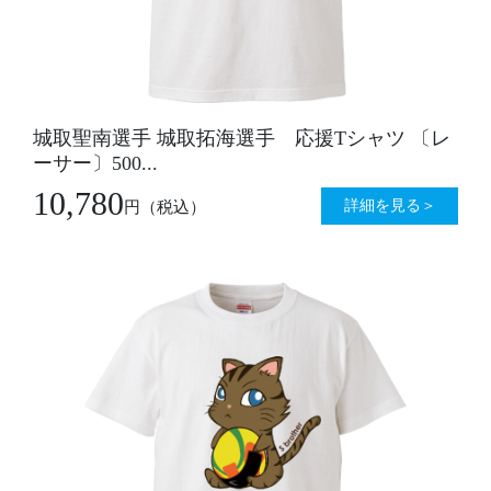
城取聖南選手 城取拓海選手 応援Tシャツ 〔レ
ーサー〕500...
10,780
詳細を見る＞
円
（税込）