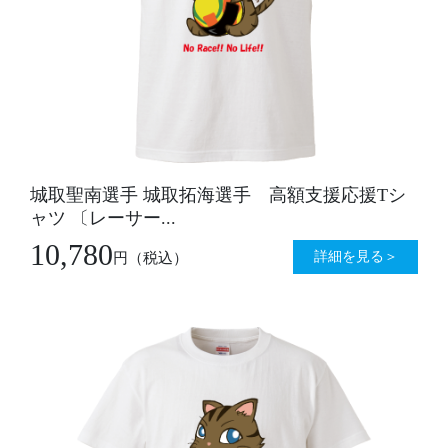
城取聖南選手 城取拓海選手 高額支援応援Tシ
ャツ 〔レーサー...
10,780
詳細を見る＞
円
（税込）