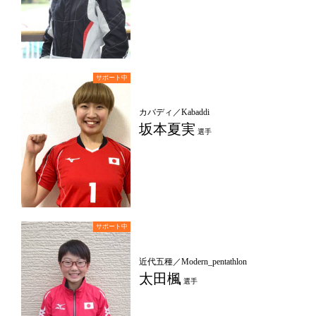
カバディ／Kabaddi
坂本夏実
選手
近代五種／Modern_pentathlon
太田楓
選手