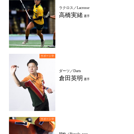
ラクロス／Lacrosse
高橋実緒
選手
ダーツ／Darts
倉田英明
選手
競輪／Bicycle_race