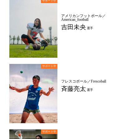
アメリカンフットボール／
American_football
吉田未央
選手
フレスコボール／Frescoball
斉藤亮太
選手