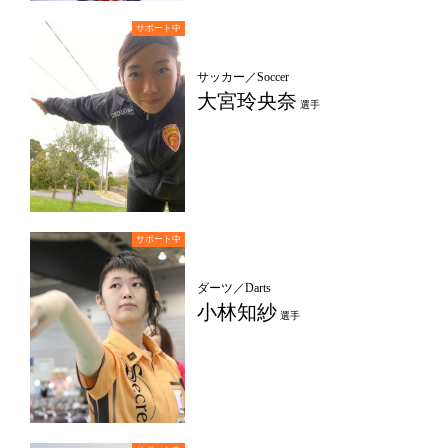
サッカー／Soccer
大宮玲央奈
選手
ダーツ／Darts
小林知紗
選手