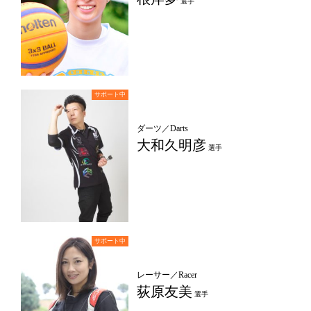
選手
ダーツ／Darts
大和久明彦
選手
レーサー／Racer
荻原友美
選手