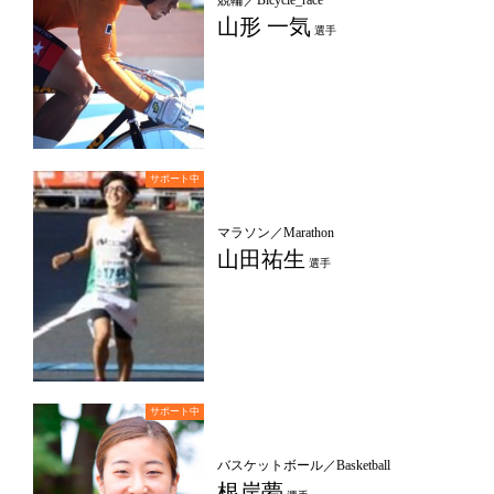
山形 一気
選手
マラソン／Marathon
山田祐生
選手
バスケットボール／Basketball
根岸夢