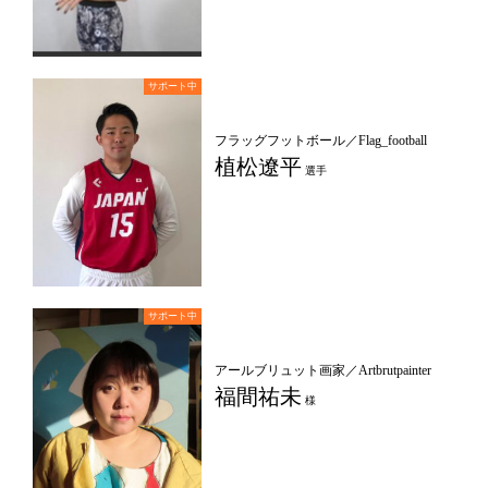
フラッグフットボール／Flag_football
植松遼平
選手
アールブリュット画家／Artbrutpainter
福間祐未
様