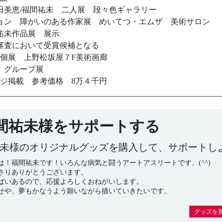
花田美恵/福間祐未 二人展 段々色ギャラリー
ション 障がいのある作家展 めいてつ・エムザ 美術サロン
間祐未作品展 展示
会 審査において受賞候補となる
間祐未個展 上野松坂屋７F美術画廊
京 グループ展
ページ掲載 参考価格 8万４千円
間祐未様をサポートする
未様のオリジナルグッズを購入して、サポートし
は！福間祐未です！いろんな病気と闘うアートアスリートです。(^^)
さりありがとうございます。
ぱいあるので、応援よろしくおねがいします。
せや、夢もかなうよう願いながら描いていきたいです。
グッズを