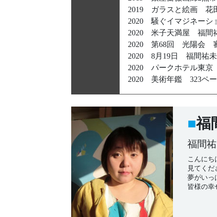
2019 ガラスと絵画 
2020 騒ぐイマジネー
2020 米子天満屋 福
2020 第68回 光陽
2020 8月19日 福
2020 パークホテル東
2020 美術年鑑 323
福
福間祐
こんにち
見てくだ
夢がいっ
皆様の幸