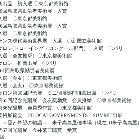
 初出品 初入選 〇東京都美術館
 第59回鳥取県勤労者美術展 入賞
 入選 〇東京都美術館
 第60回鳥取県勤労者美術展 入賞
 入選 〇東京都美術館
・フランス現代美術世界展 入選 〇新国立美術館
国際サロン(ドローイング・コンクール部門） 入選 〇パリ
展 入選（会友推挙）〇東京都美術館
際サロン 推薦出展 〇パリ
第61回鳥取県勤労者美術展
展 入選（会友）〇東京都美術館
 入選（会友) 〇東京都美術館
国際サロン第30回記念展 ミニ個展部門推薦出展 〇パリ
会 第65回記念光陽展 会友奨励賞 会員推挙 〇東京都美術館
 第66光陽展 会員秀作賞 〇東京都美術館
美術展覧会 23LOCALGOVERNMENTS SUMMIT出展
展 ～愛と希望の物語～ 米子高島屋催事場（現在JU米子高島屋
 第67回光陽展 今井繁三郎賞 受賞
常設