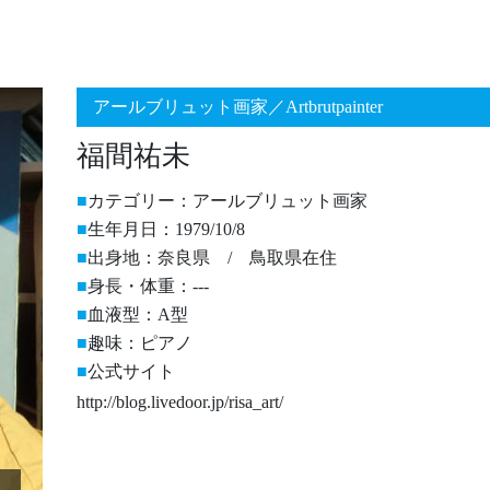
アールブリュット画家／Artbrutpainter
福間祐未
カテゴリー：アールブリュット画家
生年月日：1979/10/8
出身地：奈良県 / 鳥取県在住
身長・体重：---
血液型：A型
趣味：ピアノ
公式サイト
http://blog.livedoor.jp/risa_art/