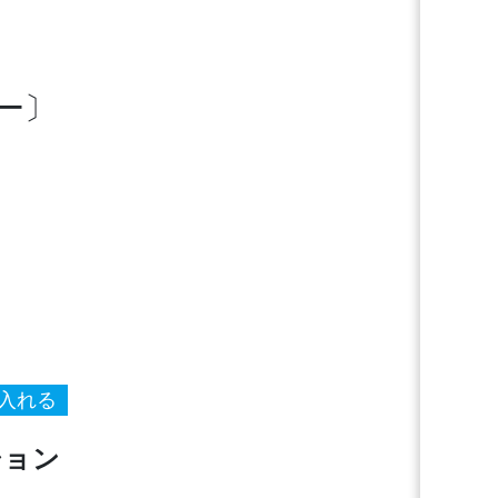
ー〕
ション