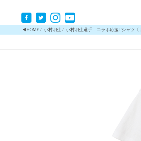
◀︎HOME
小村明生
小村明生選手 コラボ応援Tシャツ〔レーサー〕5