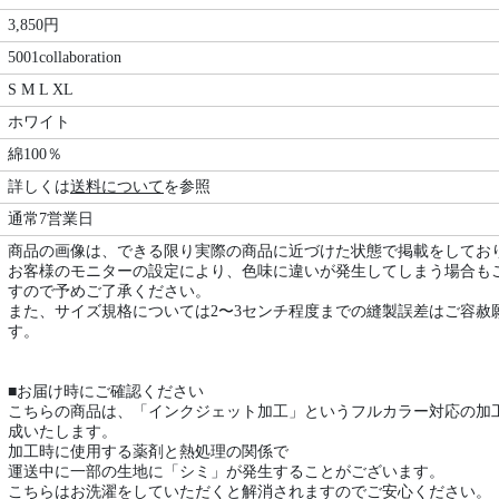
3,850円
5001collaboration
S M L XL
ホワイト
綿100％
詳しくは
送料について
を参照
通常7営業日
商品の画像は、できる限り実際の商品に近づけた状態で掲載をしてお
お客様のモニターの設定により、色味に違いが発生してしまう場合も
すので予めご了承ください。
また、サイズ規格については2〜3センチ程度までの縫製誤差はご容赦
す。
■お届け時にご確認ください
こちらの商品は、「インクジェット加工」というフルカラー対応の加
成いたします。
加工時に使用する薬剤と熱処理の関係で
運送中に一部の生地に「シミ」が発生することがございます。
こちらはお洗濯をしていただくと解消されますのでご安心ください。