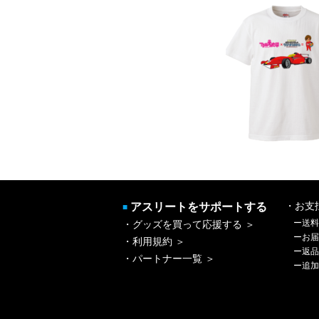
アスリートをサポートする
・お支
■
ー
送料
・グッズを買って応援する ＞
ー
お届
・利用規約 ＞
ー
返品
・パートナー一覧 ＞
ー
追加