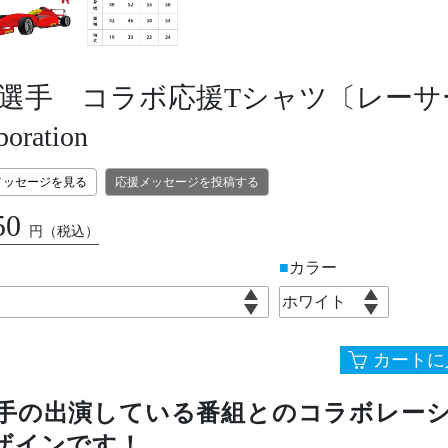
選手 コラボ応援Tシャツ〔レーサ
boration
メッセージを見る
応援メッセージを投稿する
50
円
（税込）
カラー
手の出演している番組とのコラボレー
ザインです！