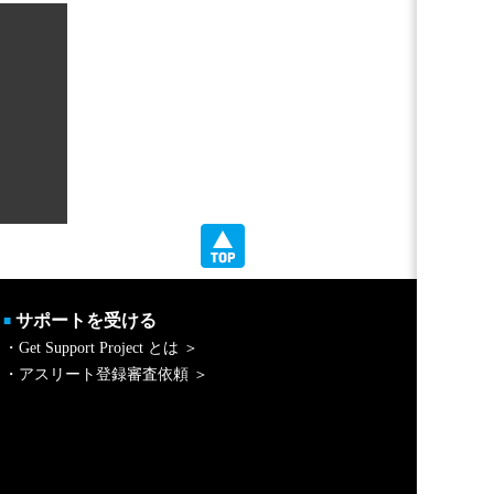
サポートを受ける
■
・Get Support Project とは ＞
・アスリート登録審査依頼 ＞