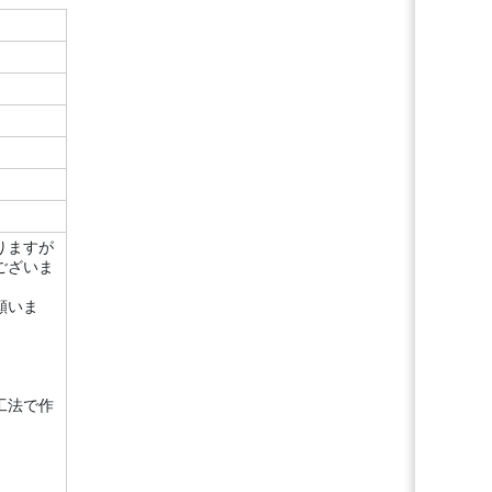
りますが
ございま
願いま
工法で作