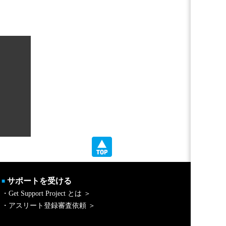
サポートを受ける
■
・Get Support Project とは ＞
・アスリート登録審査依頼 ＞