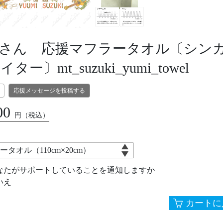
さん 応援マフラータオル〔シン
ー〕mt_suzuki_yumi_towel
応援メッセージを投稿する
00
円
（税込）
なたがサポートしていることを通知しますか
いえ