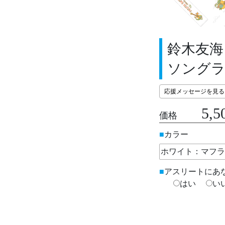
鈴木友海
ソングライタ
応援メッセージを見る
5,5
価格
カラー
アスリートにあ
はい
い