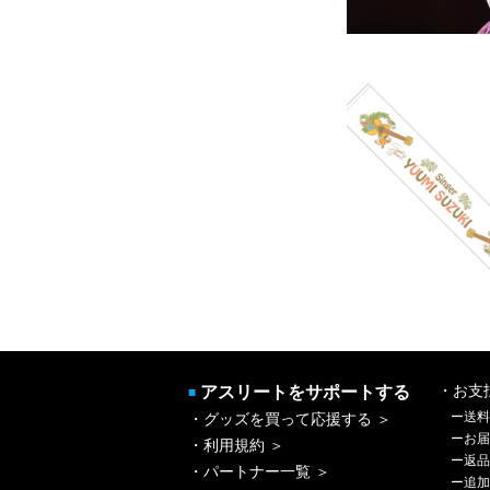
アスリートをサポートする
・お支
■
ー
送料
・グッズを買って応援する ＞
ー
お届
・利用規約 ＞
ー
返品
・パートナー一覧 ＞
ー
追加