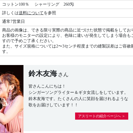
コットン100％ シャーリング 260匁
詳しくは
送料について
を参照
通常7営業日
商品の画像は、できる限り実際の商品に近づけた状態で掲載をしてお
お客様のモニターの設定により、色味に違いが発生してしまう場合も
すので予めご了承ください。
また、サイズ規格については2〜3センチ程度までの縫製誤差はご容赦
す。
鈴木友海
さん
皆さんこんにちは！
シンガーソングライター＆ギタ女流しをしています。
鈴木友海です。たくさんの人に笑顔を届けれるような
歌をお届けしています！！
アスリートの紹介ページへ ＞