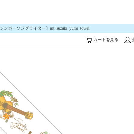
ソングライター〕mt_suzuki_yumi_towel
カートを見る