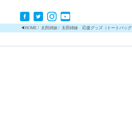
◀︎HOME
太田姉妹
太田姉妹 応援グッズ（トートバッグ）〔近代五種〕m