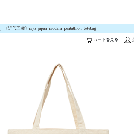
ys_japan_modern_pentathlon_totebag
カートを見る