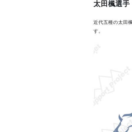
太田楓選手
近代五種の太田
す。