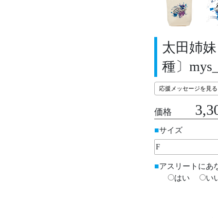
太田姉妹
種〕mys_ja
応援メッセージを見る
3,3
価格
サイズ
アスリートにあ
はい
い