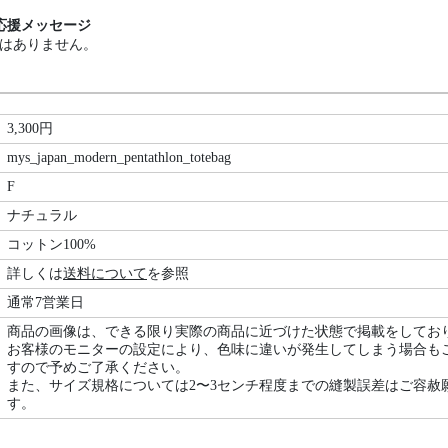
応援メッセージ
はありません。
3,300円
mys_japan_modern_pentathlon_totebag
F
ナチュラル
コットン100%
詳しくは
送料について
を参照
通常7営業日
商品の画像は、できる限り実際の商品に近づけた状態で掲載をしてお
お客様のモニターの設定により、色味に違いが発生してしまう場合も
すので予めご了承ください。
また、サイズ規格については2〜3センチ程度までの縫製誤差はご容赦
す。