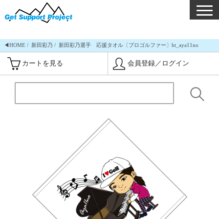
◀︎HOME
新田彩乃
新田彩乃選手 応援タオル〔プロゴルファー〕ht_aya11no
カートを見る
会員登録／ログイン