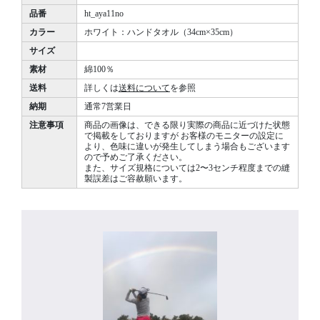
品番
ht_aya11no
カラー
ホワイト：ハンドタオル（34cm×35cm）
サイズ
素材
綿100％
送料
詳しくは
送料について
を参照
納期
通常7営業日
注意事項
商品の画像は、できる限り実際の商品に近づけた状態
で掲載をしておりますが お客様のモニターの設定に
より、色味に違いが発生してしまう場合もございます
ので予めご了承ください。
また、サイズ規格については2〜3センチ程度までの縫
製誤差はご容赦願います。