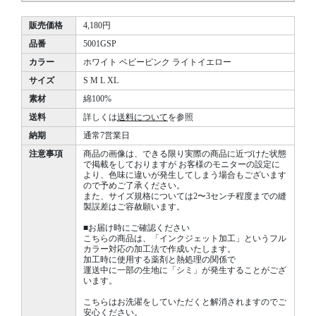
販売価格
4,180円
品番
5001GSP
カラー
ホワイト ベビーピンク ライトイエロー
サイズ
S M L XL
素材
綿100%
送料
詳しくは
送料について
を参照
納期
通常7営業日
注意事項
商品の画像は、できる限り実際の商品に近づけた状態
で掲載をしておりますが お客様のモニターの設定に
より、色味に違いが発生してしまう場合もございます
ので予めご了承ください。
また、サイズ規格については2〜3センチ程度までの縫
製誤差はご容赦願います。
■お届け時にご確認ください
こちらの商品は、「インクジェット加工」というフル
カラー対応の加工法で作成いたします。
加工時に使用する薬剤と熱処理の関係で
運送中に一部の生地に「シミ」が発生することがござ
います。
こちらはお洗濯をしていただくと解消されますのでご
安心ください。