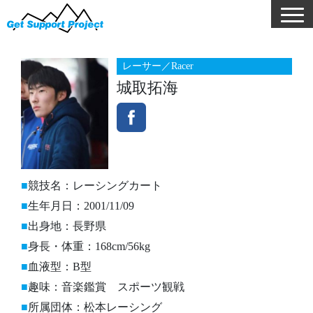
レーサー／Racer
城取拓海
競技名：レーシングカート
生年月日：2001/11/09
出身地：長野県
身長・体重：168cm/56kg
血液型：B型
趣味：音楽鑑賞 スポーツ観戦
所属団体：松本レーシング