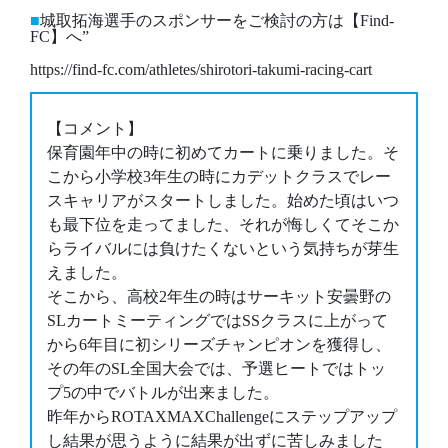
城取拓海選手のスポンサーをご検討の方は【Find-
FC】へ”
https://find-fc.com/athletes/shirotori-takumi-racing-cart
【コメント】
保育園年中の時に初めてカートに乗りました。そ
こから小学校3年生の時にカデットクラスでレー
スキャリアがスタートしました。始めた頃はいつ
も最下位を走ってました、それが悔しくてそこか
らライバルには負けたくないという気持ちが芽生
えました。
そこから、高校2年生の時はサーキット安曇野の
SLカートミーティングではSSクラスに上がって
から6年目に初シリーズチャンピオンを獲得し、
その年のSL全国大会では、予選ヒートではトッ
プ5の中でバトルが出来ました。
昨年からROTAXMAXChallengeにステップアップ
し結果が思うように結果が出ずに苦しみました