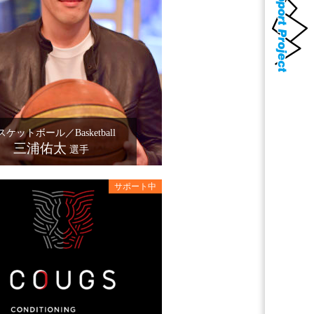
スケットボール／Basketball
三浦佑太
選手