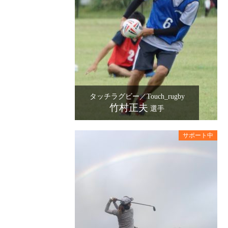
タッチラグビー／Touch_rugby
竹村正夫
選手