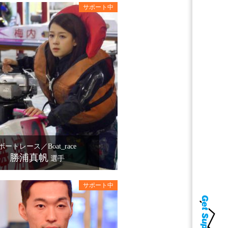
ボートレース／Boat_race
勝浦真帆
選手