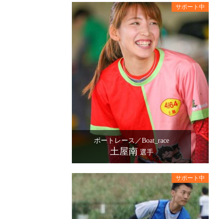
ボートレース／Boat_race
土屋南
選手