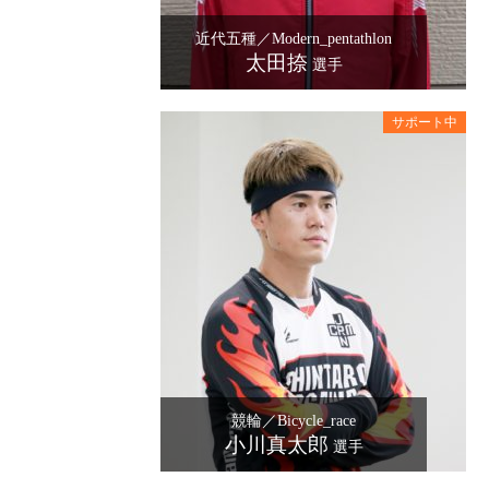
近代五種／Modern_pentathlon
太田捺
選手
競輪／Bicycle_race
小川真太郎
選手