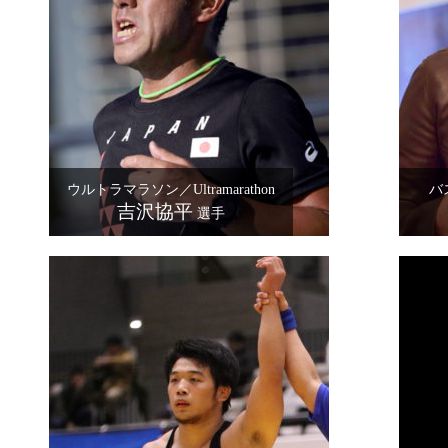
ウルトラマラソン／Ultramarathon
バ
吉沢協平
選手