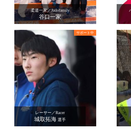
柔道一家／Judofamily
谷口一家
レーサー／Racer
城取拓海
選手