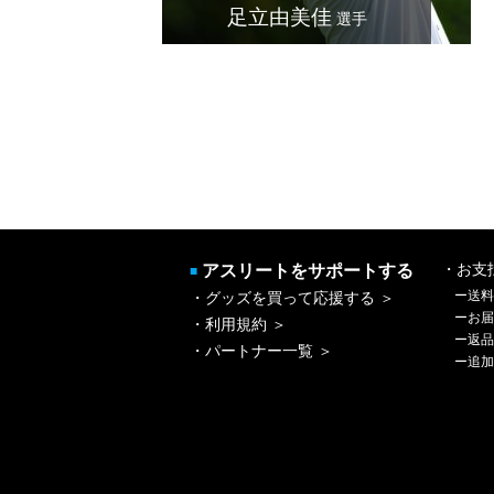
足立由美佳
選手
アスリートをサポートする
・お支
■
ー
送料
・グッズを買って応援する ＞
ー
お届
・利用規約 ＞
ー
返品
・パートナー一覧 ＞
ー
追加