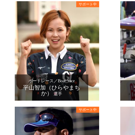
ボートレース／Boat_race
平山智加（ひらやまち
か）
選手