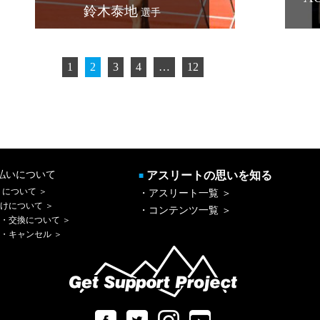
鈴木泰地
選手
1
2
3
4
…
12
払いについて
アスリートの思いを知る
■
 について ＞
・アスリート一覧 ＞
けについて ＞
・コンテンツ一覧 ＞
・交換について ＞
・キャンセル ＞