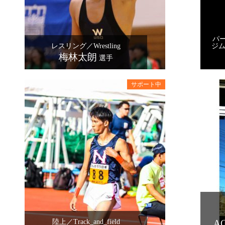
パ
レスリング／Wrestling
ジム／
梅林太朗
選手
陸上／Track_and_field
A