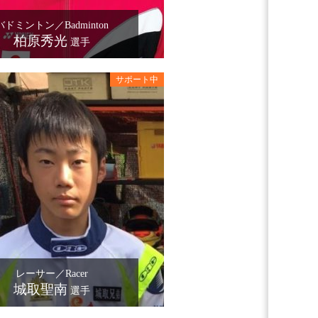
バドミントン／Badminton
柏原秀光
選手
レーサー／Racer
城取聖南
選手