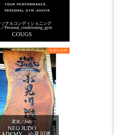
ーソナルコンディショニング
Personal_conditioning_gym
COUGS
柔道／Judo
NEO JUDO
CADEMY 小見川道