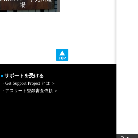
場
サポートを受ける
■
・Get Support Project とは ＞
・アスリート登録審査依頼 ＞