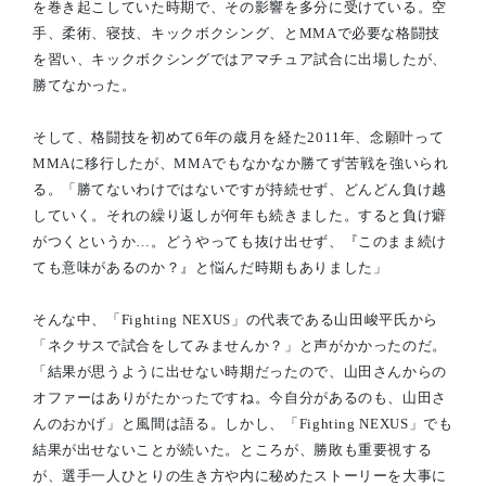
を巻き起こしていた時期で、その影響を多分に受けている。空
手、柔術、寝技、キックボクシング、とMMAで必要な格闘技
を習い、キックボクシングではアマチュア試合に出場したが、
勝てなかった。
そして、格闘技を初めて6年の歳月を経た2011年、念願叶って
MMAに移行したが、MMAでもなかなか勝てず苦戦を強いられ
る。「勝てないわけではないですが持続せず、どんどん負け越
していく。それの繰り返しが何年も続きました。すると負け癖
がつくというか…。どうやっても抜け出せず、『このまま続け
ても意味があるのか？』と悩んだ時期もありました」
そんな中、「Fighting NEXUS」の代表である山田峻平氏から
「ネクサスで試合をしてみませんか？」と声がかかったのだ。
「結果が思うように出せない時期だったので、山田さんからの
オファーはありがたかったですね。今自分があるのも、山田さ
んのおかげ」と風間は語る。しかし、「Fighting NEXUS」でも
結果が出せないことが続いた。ところが、勝敗も重要視する
が、選手一人ひとりの生き方や内に秘めたストーリーを大事に