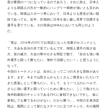
度が要因の一つになっているのであろう。それに加え、日本人
よりも韓国人の方が一般的にハングリー精神が強いとも言われ
ている。韓国はスポーツ界において、日本よりも歴史が浅い競
技であっても、近年、圧倒的に日本を追い越し世界で活躍する
選手を育てている。その現状はMMAにおいても同じのよう
だ。
「実は、2016年のTFCでお世話になった先輩のセコンドとし
て、大会を自分の目で見ているんです。韓国人選手の強さ迫
力、技の威力、大会の華やかさを間近で観て、『自分も強い海
外選手と闘って勝ちたい。海外で活躍したい！』と思うように
なって。
今回のトーナメントは、自分にとって二つの大きな意味があり
ます。まず、今まで山田さんからたくさんご厚意をいただいて
きた恩返しとして勝ちたい。そして、もう一つ上のレベルで、
さらに強い選手と闘っていくために勝ちたい。ここで負けたら
海外戦最初のチャンスであるTFCに参戦できないですし、仮に
参戦しても勝てるわけがない。だから勝つ」。今回の王者決定
戦は、風間にとって新たなステージに立つチャンス。今の風間