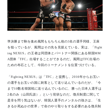
準決勝まで駒を進め風間ももちろん他の3名の選手同様、王座
を狙っているが、風間はその先を見据えている。実は、「Fight
ing NEXUS」の王者は同団体とパートナー関係にある韓国MM
A団体「TFC」出場することができるのだ。風間はTFC出場の
ための布石として、今回のトーナメントを位置づけている。
「Fighting NEXUS」は「TFC」と提携し、2016年からお互い
の選手をお互いの国に刺客として送り込んでいるのだが、「今
まで10数名韓国戦に送り込んでいるのに、勝った日本人選手は
2名のみ（山田氏談）」という現状なのだ。徴兵制度に関して
是非を問う気はないが、韓国人選手のメンタルの強さは、「生
きるか死ぬかの世界」で命のやり取りをする必要のある徴兵制