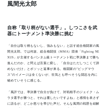
風間光太郎
自称「取り柄がない選手」。しつこさを武
器にトーナメント準決勝に挑む
「自分は取り柄もないし、強みもない」と話す総合格闘家の風
間光太郎。では何故、総合格闘技（MMA）団体「Fighting NE
XUS」が主催するバンタム級トーナメント戦に準決勝まで勝ち
進んだのか、と問えば言葉に窮し、「自分はただしつこくて諦
めないだけ」とボソッと返事が来る。格闘家の”ビッグマウ
ス”のイメージは全くないが、狂気とも呼べそうな闘志を内に
秘めていそうに感じる。
「風評では、準決勝で自分が負けて、対戦相手のジェイク・ム
ラタ選手が勝つと。それは覆したいですよね」と感情を表さず
に語るが、どこか怒りを帯びた声だ。そんな風間の戦歴を紐解