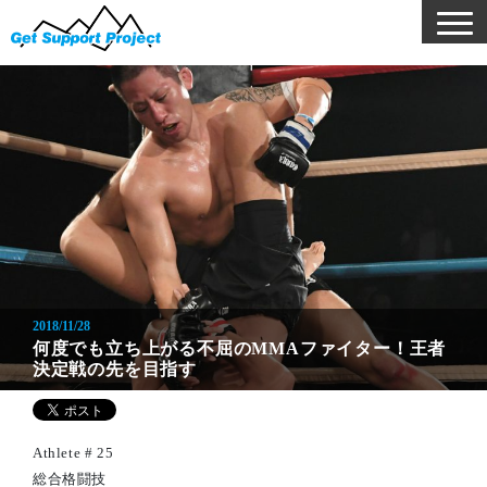
2018/11/28
何度でも立ち上がる不屈のMMAファイター！王者
決定戦の先を目指す
Athlete # 25
総合格闘技