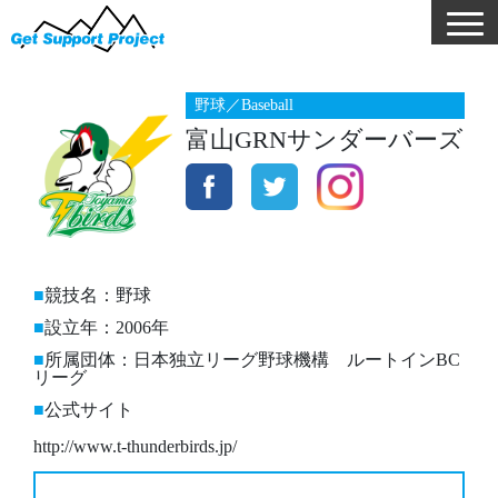
野球／Baseball
富山GRNサンダーバーズ
競技名：野球
設立年：2006年
所属団体：日本独立リーグ野球機構 ルートインBC
リーグ
公式サイト
http://www.t-thunderbirds.jp/