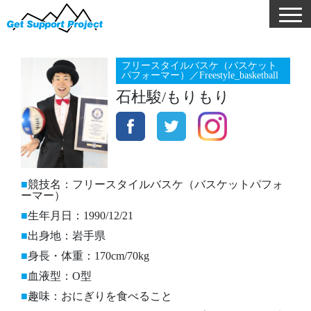
フリースタイルバスケ（バスケット
パフォーマー）／Freestyle_basketball
石杜駿/もりもり
競技名：フリースタイルバスケ（バスケットパフォ
ーマー）
生年月日：1990/12/21
出身地：岩手県
身長・体重：170cm/70kg
血液型：O型
趣味：おにぎりを食べること