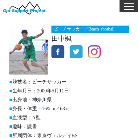
ビーチサッカー／Beach_football
⽥中颯
競技名：ビーチサッカー
生年月日：2000年5月11日
出身地：神奈川県
身長・体重：169cm／63㎏
血液型：A型
趣味：読書
所属団体：東京ヴェルディBS