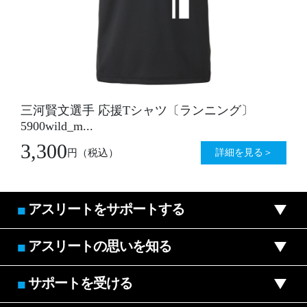
三河賢文選手 応援Tシャツ〔ランニング〕
5900wild_m...
3,300
詳細を見る＞
円
（税込）
アスリートをサポートする
■
アスリートの思いを知る
■
サポートを受ける
■