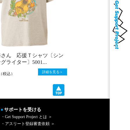
海さん 応援Ｔシャツ〔シン
ライター〕5001...
詳細を見る＞
（税込）
サポートを受ける
■
・Get Support Project とは ＞
・アスリート登録審査依頼 ＞