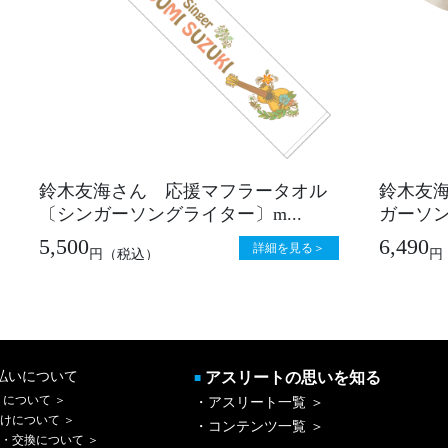
鈴木友海さん 応援マフラータオル
鈴木友
〔シンガーソングライター〕m...
ガーソング
5,500
6,490
詳細を見る＞
円
（税込）
円
払いについて
アスリートの思いを知る
■
 について ＞
・アスリート一覧 ＞
けについて ＞
・コンテンツ一覧 ＞
・交換について ＞