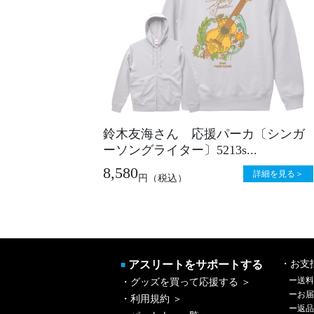
鈴木友海さん 応援パーカ〔シンガ
ーソングライター〕5213s...
8,580
詳細を見る＞
円
（税込）
アスリートをサポートする
・お支
■
ー
送料
・グッズを買って応援する ＞
ー
お届
・利用規約 ＞
ー
返品